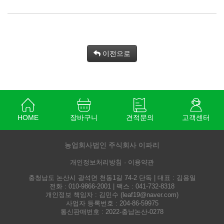
이전으로
HOME
장바구니
견적문의
고객센터
농업회사법인 주식회사 이파리
개인정보처리방침 ·
이용약관
충청남도 논산시 광석면 천동1길 74-2 단독 | 대표 : 김용일
전화 : 010-9866-2001 | 팩스 : 041-732-8318
개인정보 책임자 : 김민수 (
leaf19@naver.com
)
사업자 등록번호 : 204-86-59975
통신판매번호 : 2022-충남논산-0278