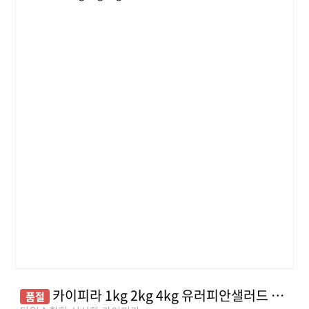
카이피라 1kg 2kg 4kg 유러피안샐러드 쌈채소 야채
품절