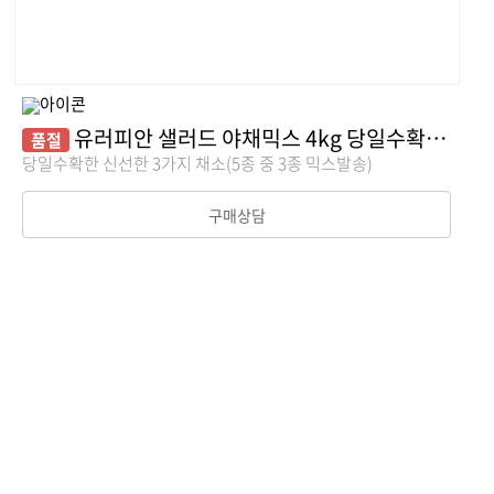
유러피안 샐러드 야채믹스 4kg 당일수확/산지직송
품절
당일수확한 신선한 3가지 채소(5종 중 3종 믹스발송)
구매상담