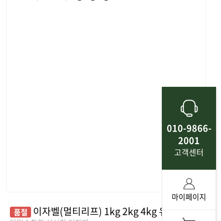
010-9866-
2001
고객센터
마이페이지
이자벨(멀티리프) 1kg 2kg 4kg 유러피안샐러드 쌈채소 야채
품절