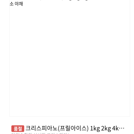
크리스피아노(프릴아이스) 1kg 2kg 4kg 유러피안샐러드 쌈채소 야채
품절