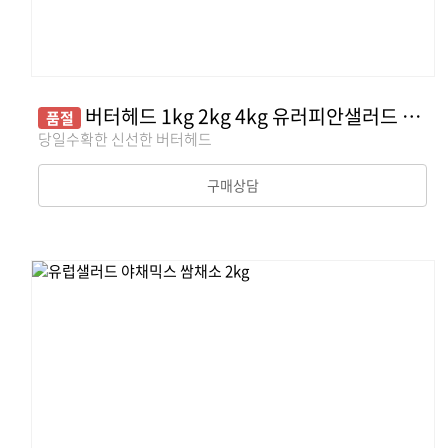
버터헤드 1kg 2kg 4kg 유러피안샐러드 쌈채소 야채
품절
당일수확한 신선한 버터헤드
구매상담