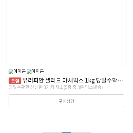
유러피안 샐러드 야채믹스 1kg 당일수확/산지직송
품절
당일수확한 신선한 3가지 채소(5종 중 3종 믹스발송)
구매상담