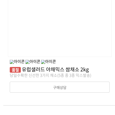
유럽샐러드 야채믹스 쌈채소 2kg
품절
당일수확한 신선한 3가지 채소(5종 중 3종 믹스발송)
구매상담